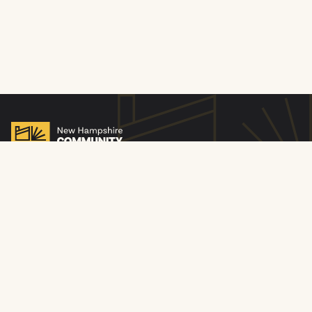
© 2010-26 Fundo de Empréstimo Comunitário de New
Hampshire. Todos os direitos reservados. O New
Hampshire Community Loan Fund Inc. é um provedor e
empregador de oportunidades iguais. ID NMLS 253893.
Licenciado pelo Departamento Bancário de New
Hampshire. Credor de Habitação Igual.
Política de privacidade
Política de Privacidade do Site
Declaração de não discriminação
Identity Theft: Consumer Education