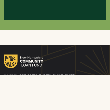
documents de demande d’adhésion à votre ROC
dans son bureau et qu’il comprend le
processus d’adhésion de votre ROC.
N’oubliez pas que les gens achètent un style de
vie autant qu’ils achètent une maison, donc
s’assurer que votre communauté a la
réputation d’être un endroit où il fait bon vivre
sera rentable lorsque vous vendrez votre
maison.
© 2010-26 Fonds d’emprunt communautaire du New
Hampshire. Tous droits réservés. New Hampshire
Community Loan Fund Inc. est un fournisseur et un
employeur qui souscrit au principe de l’égalité des
chances. N° d’identification NMLS 253893. Agréé par le
New Hampshire Banking Department. Prêteur de
logement égal.
Politique de confidentialité
Politique de confidentialité du site Web
Déclaration de non-discrimination