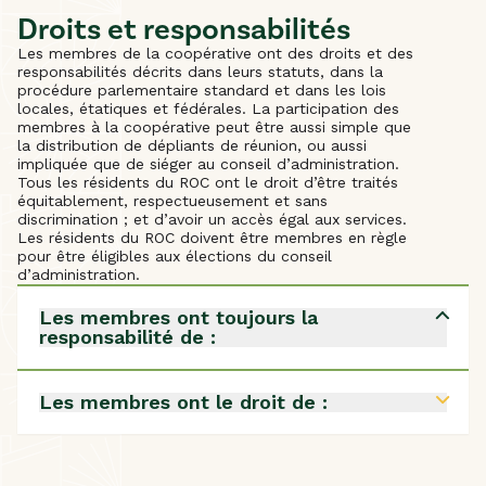
Droits et responsabilités
Les membres de la coopérative ont des droits et des
responsabilités décrits dans leurs statuts, dans la
procédure parlementaire standard et dans les lois
locales, étatiques et fédérales. La participation des
membres à la coopérative peut être aussi simple que
la distribution de dépliants de réunion, ou aussi
impliquée que de siéger au conseil d’administration.
Tous les résidents du ROC ont le droit d’être traités
équitablement, respectueusement et sans
discrimination ; et d’avoir un accès égal aux services.
Les résidents du ROC doivent être membres en règle
pour être éligibles aux élections du conseil
d’administration.
Les membres ont toujours la
responsabilité de :
• Payer les loyers des terrains en totalité et à temps
• Poser des questions judicieuses et réfléchies lors
Les membres ont le droit de :
de l’assemblée annuelle
• Restez informé des problèmes de la communauté
• Être entendu lors d’une assemblée des membres
en observant les réunions du conseil d’administration
• Se présenter aux élections des coopératives,
et en lisant toute la correspondance de la
conformément aux règlements administratifs
coopérative.