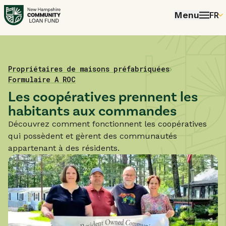
Menu
FR
EN
P
FR
Home
Prêts et services
Propriétaires de maisons préfabriquées
Formulaire A ROC
ES
Les coopératives prennent les
habitants aux commandes
Découvrez comment fonctionnent les coopératives
qui possèdent et gèrent des communautés
appartenant à des résidents.